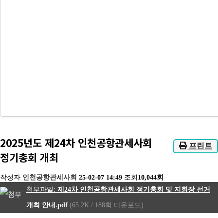
2025년도 제24차 인천공항관세사회
프린트
정기총회 개최
작성자
인천공항관세사회
25-02-07 14:49
조회
10,044회
제24차 인천공항관세사회 정기총회 및 지회장 선거
개최 안내.pdf
(65.2K / 188회 다운로드)