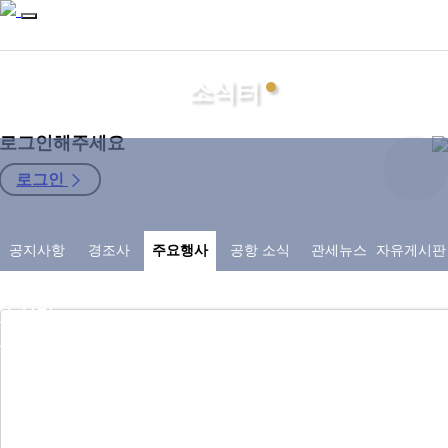
소식터
로그인해주세요
로그인
지회소개
공지사항
경조사
주요행사
공항 소식
관세뉴스
자유게시판
관세사
자료마당
소식터
구인구직