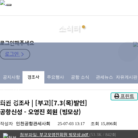
소식터
로그인해주세요
로그인
지회소개
공지사항
경조사
주요행사
공항 소식
관세뉴스
자유게시판
관세사
자료마당
소식터
프린트
회원 경조사 | [부고][7.3(목)발인]
구인구직
공항신성 - 오영진 회원 (빙모상)
작성자
인천공항관세사회
25-07-03 13:17
조회
15,896회
부고오영진회원 빙모상.pdf
(53.3K / 842회